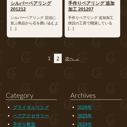
シルバーペアリング
手作りペアリング 追加
201212
加工 201207
シルバーペアリング 店頭に
手作りペアリング 追加加工
並ぶ商品から石を囲い込むよ
併設の工房で開講している
[…]
[…]
1
2
次へ →
Category
Archives
ブライダルリング
2026年
ペアアクセサリー
2025年
手作り教室
2024年