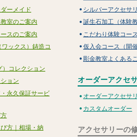
ーダーメイド
シルバーアクセサ
り教室のご案内
誕生石加工（体験
コースのご案内
こだわり体験コー
（ワックス）鋳造コ
仮入会コース（開
彫金教室よくある
グ）コレクション
オーダーアクセ
クション
ア・永久保証サービ
オーダーアクセサ
カスタムオーダー
び方
選び方｜相場・納
アクセサリーの