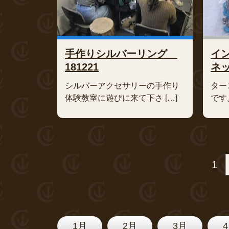
手作りシルバーリング
イ
181221
ネッ
シルバーアクセサリーの手作り
ター
体験教室に遊びに来て下さ […]
です
1
1月
2月
3月