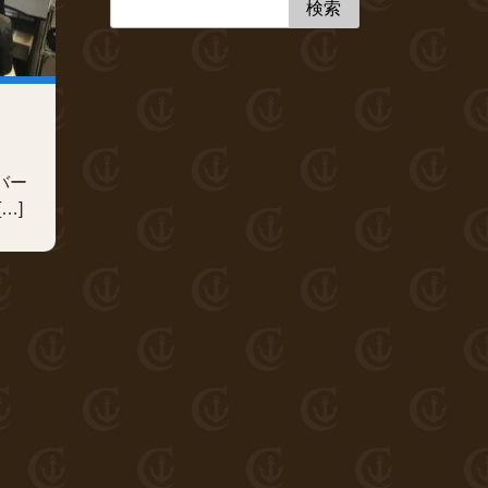
バー
…]