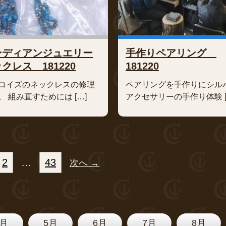
ンディアンジュエリー
手作りペアリング
クレス 181220
181220
コイズのネックレスの修理
ペアリングを手作りにシル
。 組み直すためには […]
アクセサリーの手作り体験 [
2
…
43
次へ →
4月
5月
6月
7月
8月