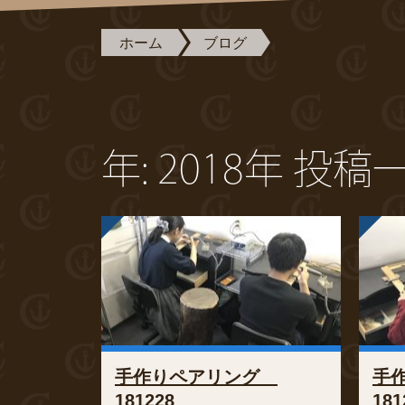
ホーム
ブログ
年:
2018年
投稿
手作りペアリング
手
181228
181