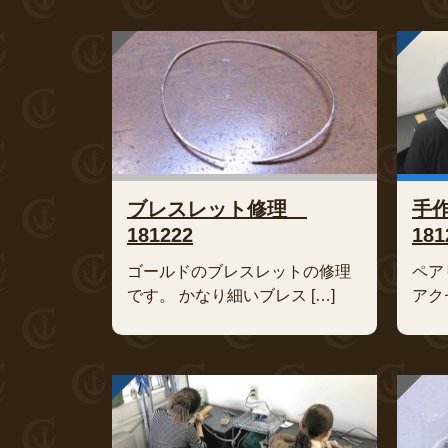
ブレスレット修理
手
181222
181
ゴールドのブレスレットの修理
ペア
です。 かなり細いブレス […]
アク