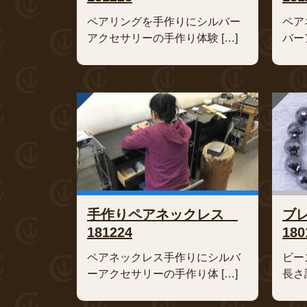
ペアリングを手作りにシルバー
ペア
アクセサリーの手作り体験 […]
バー
手作りペアネックレス
ブ
181224
180
ペアネックレス手作りにシルバ
ビー
ーアクセサリーの手作り体 […]
長さ