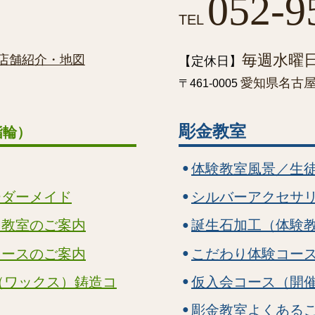
052-9
TEL
毎週水曜
店舗紹介・地図
【定休日】
愛知県名古屋市
〒461-0005
彫金教室
指輪）
体験教室風景／生
ーダーメイド
シルバーアクセサ
り教室のご案内
誕生石加工（体験
コースのご案内
こだわり体験コー
（ワックス）鋳造コ
仮入会コース（開
彫金教室よくある