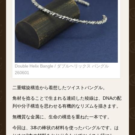
Double Helix Bangle / ダブルヘリックス バングル
260601
二重螺旋構造から着想したツイストバングル。
角材を捻ることで生まれる連続した稜線は、DNAの配
列や分子構造を思わせる有機的なリズムを描きます。
無機質な金属に、生命の構造を重ねた一本です。
今回は、3本の棒状の材料を使ったバングルです。は