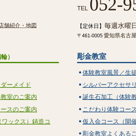
052-9
TEL
毎週水曜
店舗紹介・地図
【定休日】
愛知県名古屋市
〒461-0005
彫金教室
指輪）
体験教室風景／生
ーダーメイド
シルバーアクセサ
り教室のご案内
誕生石加工（体験
コースのご案内
こだわり体験コー
（ワックス）鋳造コ
仮入会コース（開
彫金教室よくある