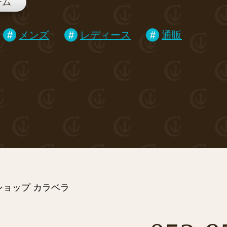
テム
メンズ
レディース
通販
ョップ カラベラ