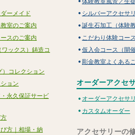
体験教室風景／生
ーダーメイド
シルバーアクセサ
り教室のご案内
誕生石加工（体験
コースのご案内
こだわり体験コー
（ワックス）鋳造コ
仮入会コース（開
彫金教室よくある
グ）コレクション
オーダーアクセ
クション
ア・永久保証サービ
オーダーアクセサ
カスタムオーダー
び方
選び方｜相場・納
アクセサリーの