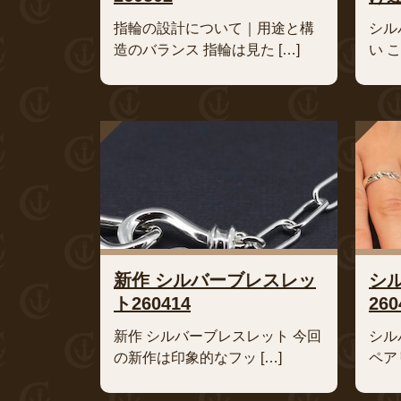
指輪の設計について｜用途と構
シル
造のバランス 指輪は見た […]
い 
新作 シルバーブレスレッ
シ
ト260414
260
新作 シルバーブレスレット 今回
シル
の新作は印象的なフッ […]
ペア