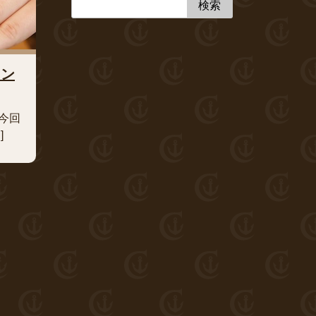
リン
今回
]