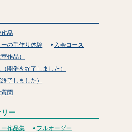
徒作品
リーの手作り体験
入会コース
教室作品）
ス（開催を終了しました）
催終了しました）
ご質問
サリー
リー作品集
フルオーダー