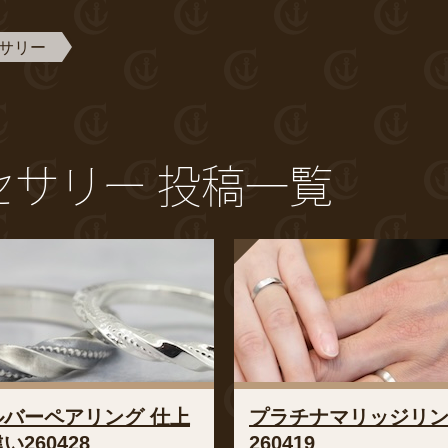
サリー
サリー 投稿一覧
ルバーペアリング 仕上
プラチナマリッジリ
い260428
260419