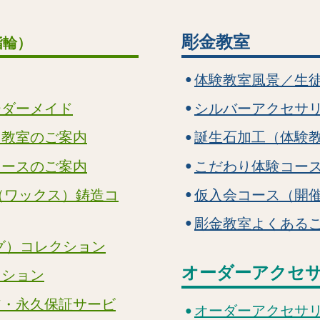
彫金教室
指輪）
体験教室風景／生
ーダーメイド
シルバーアクセサ
り教室のご案内
誕生石加工（体験
コースのご案内
こだわり体験コー
（ワックス）鋳造コ
仮入会コース（開
彫金教室よくある
グ）コレクション
オーダーアクセ
クション
ア・永久保証サービ
オーダーアクセサ