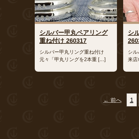
シルバー甲丸ペアリング
シ
重ね付け 260317
260
シルバー甲丸リング重ね付け
シル
元々「甲丸リングを2本重 […]
来店
1
← 前へ