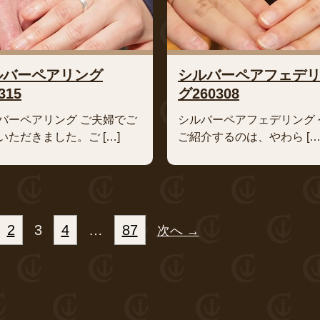
ルバーペアリング
シルバーペアフェデ
315
グ260308
バーペアリング ご夫婦でご
シルバーペアフェデリング 
いただきました。ご […]
ご紹介するのは、やわら […
2
3
4
…
87
次へ →