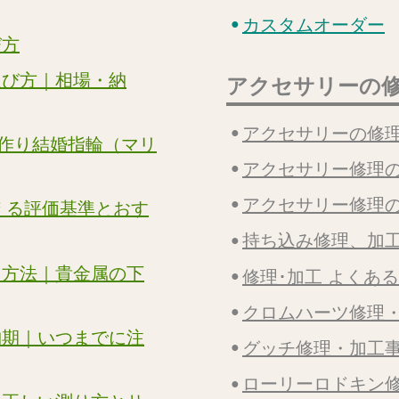
カスタムオーダー
び方
選び方｜相場・納
アクセサリーの
アクセサリーの修
の手作り結婚指輪（マリ
アクセサリー修理
アクセサリー修理
える評価基準とおす
持ち込み修理、加
る方法｜貴金属の下
修理･加工 よくあ
クロムハーツ修理
納期｜いつまでに注
グッチ修理・加工
ローリーロドキン